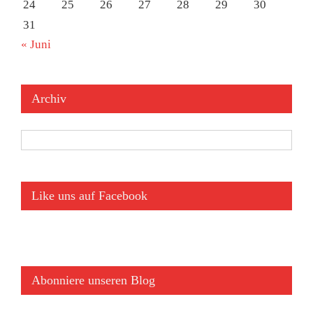
24
25
26
27
28
29
30
31
« Juni
Archiv
Archiv
Like uns auf Facebook
Abonniere unseren Blog