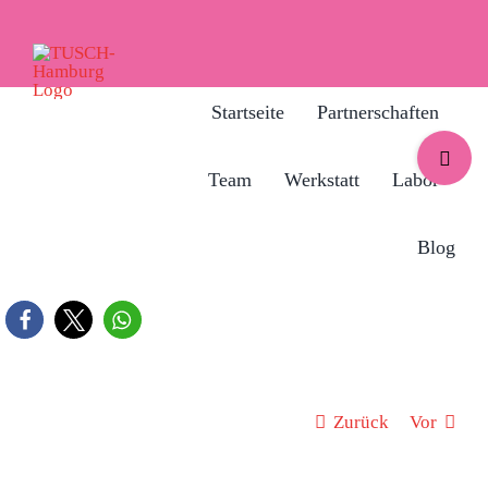
Zum
Inhalt
springen
Startseite
Partnerschaften
Toggle
Sliding
Team
Werkstatt
Labor
Bar
Area
Blog
Zurück
Vor