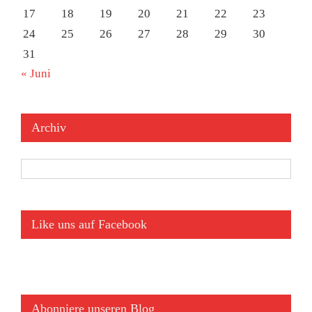
17
18
19
20
21
22
23
24
25
26
27
28
29
30
31
« Juni
Archiv
Archiv
Like uns auf Facebook
Abonniere unseren Blog