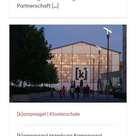
Partnerschaft [...]
[k]ampnagel | Klosterschule
[k]ampnagel Hamburg Kampnagel –