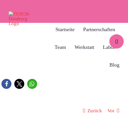
Zum
Inhalt
springen
Startseite
Partnerschaften
Toggle
Sliding
Team
Werkstatt
Labor
Bar
Area
Blog
Zurück
Vor