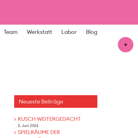
Team
Werkstatt
Labor
Blog
Toggle
Sliding
Bar
Area
Neueste Beiträge
KUSCH WEITERGEDACHT
5. Juni 2026
SPIELRÄUME DER