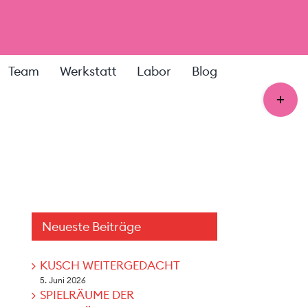
Team
Werkstatt
Labor
Blog
Toggle
Sliding
Bar
Area
Neueste Beiträge
KUSCH WEITERGEDACHT
5. Juni 2026
SPIELRÄUME DER