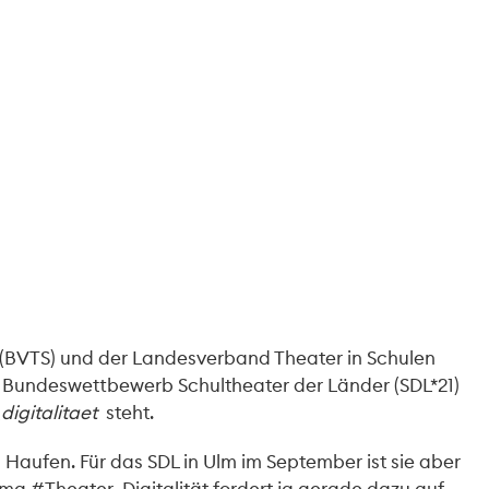
(BVTS) und der Landesverband Theater in Schulen
 Bundeswettbewerb Schultheater der Länder (SDL*21)
digitalitaet
steht.
 Haufen. Für das SDL in Ulm im September ist sie aber