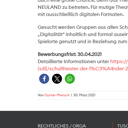
auch eine große Chance, denn das Them
NEULAND zu betreten. Für mutige Theat
mit ausschließlich digitalen Formaten.
Gesucht werden Gruppen aus allen Schu
„Digitalität“ inhaltlich und formal au
Spielorte genutzt und in Beziehung zu
Bewerbungsfrist: 30.04.2021
Detaillierte Informationen unter
https:/
(sdl)/schultheater-der-l%C3%A4nder-2
Von
Gunter Mieruch
|
30. März 2021
RECHTLICHES / ORGA
TUS