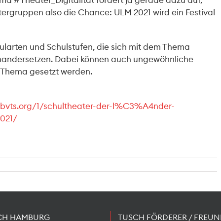
a #Theater_Digitalität fordert ja gerade dazu auf,
ergruppen also die Chance: ULM 2021 wird ein Festival
larten und Schulstufen, die sich mit dem Thema
seinandersetzen. Dabei können auch ungewöhnliche
m Thema gesetzt werden.
/bvts.org/1/schultheater-der-l%C3%A4nder-
021/
CH HAMBURG
TUSCH FÖRDERER / FREUN