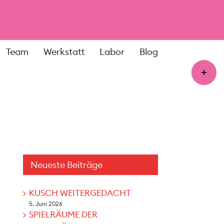
Team
Werkstatt
Labor
Blog
Toggle
Sliding
Bar
Area
Neueste Beiträge
KUSCH WEITERGEDACHT
5. Juni 2026
SPIELRÄUME DER