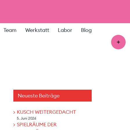
Team
Werkstatt
Labor
Blog
Toggle
Sliding
Bar
Area
Neueste Beiträge
KUSCH WEITERGEDACHT
5. Juni 2026
SPIELRÄUME DER