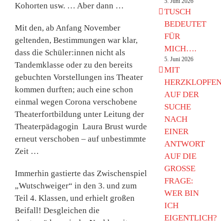
5. Juni 2026
Kohorten usw. … Aber dann …
TUSCH
BEDEUTET
Mit den, ab Anfang November
FÜR
geltenden, Bestimmungen war klar,
MICH….
dass die Schüler:innen nicht als
5. Juni 2026
Tandemklasse oder zu den bereits
MIT
gebuchten Vorstellungen ins Theater
HERZKLOPFE
kommen durften; auch eine schon
AUF DER
einmal wegen Corona verschobene
SUCHE
Theaterfortbildung unter Leitung der
NACH
Theaterpädagogin Laura Brust wurde
EINER
erneut verschoben – auf unbestimmte
ANTWORT
Zeit …
AUF DIE
GROSSE
Immerhin gastierte das Zwischenspiel
FRAGE:
„Wutschweiger“ in den 3. und zum
WER BIN
Teil 4. Klassen, und erhielt großen
ICH
Beifall! Desgleichen die
EIGENTLICH?