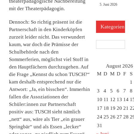
theaterpädagogische Nachbereitung
5. Juni 2026
mit der Theaterpädagogin.
Dennoch: So richtig präsent ist die
Kategorien
Partnerschaft in den Kinderköpfen
zurzeit leider nicht. Das verwundert
Kategorien
kaum, war doch die Prämisse der
Schulbehörde nach den
Sommerferien, möglichst viel Stoff in
August 2026
den Hauptfächern durchzugehen. Auf
M
D
M
D
F
S
die Frage „Kennst du schon TUSCH?“
kam deshalb entsprechend nur die
1
Antwort: „Ja, ein bisschen“. Immerhin
3
4
5
6
7
8
fallen die Assoziationen der
10
11
12
13
14
1
Schüler:innen zur Partnerschaft
17
18
19
20
21
2
positiv aus: TUSCH sieht nämlich
24
25
26
27
28
2
„nett“ aus, wäre als Tier „ein grauer
31
Springbär“ und als Essen „lecker“
« Juni