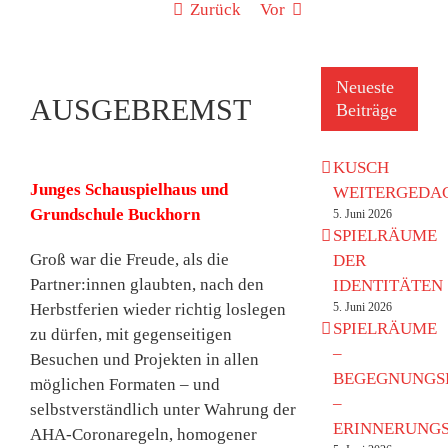
Zurück
Vor
Neueste
AUSGEBREMST
Beiträge
KUSCH
Junges Schauspielhaus und
WEITERGEDA
Grundschule Buckhorn
5. Juni 2026
SPIELRÄUME
Groß war die Freude, als die
DER
Partner:innen glaubten, nach den
IDENTITÄTEN
5. Juni 2026
Herbstferien wieder richtig loslegen
SPIELRÄUME
zu dürfen, mit gegenseitigen
–
Besuchen und Projekten in allen
BEGEGNUNGS
möglichen Formaten – und
–
selbstverständlich unter Wahrung der
ERINNERUNG
AHA-Coronaregeln, homogener