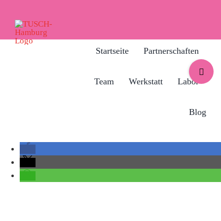
Zum
Inhalt
springen
Startseite
Partnerschaften
Toggle
Sliding
Team
Werkstatt
Labor
Bar
Area
Blog