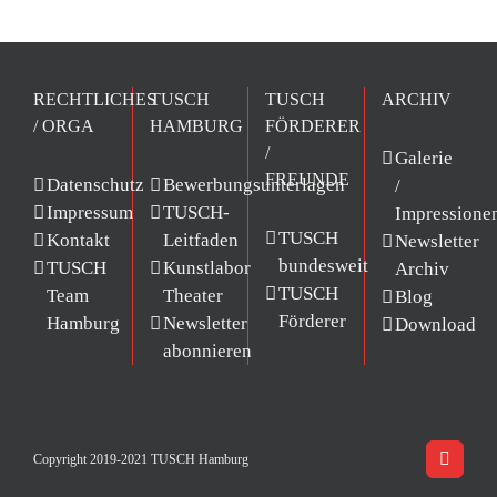
RECHTLICHES
TUSCH
TUSCH
ARCHIV
/ ORGA
HAMBURG
FÖRDERER
/
Galerie
FREUNDE
Datenschutz
Bewerbungsunterlagen
/
Impressum
TUSCH-
Impressione
TUSCH
Kontakt
Leitfaden
Newsletter
bundesweit
TUSCH
Kunstlabor
Archiv
TUSCH
Team
Theater
Blog
Förderer
Hamburg
Newsletter
Download
abonnieren
Copyright 2019-2021 TUSCH Hamburg
Facebo